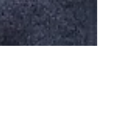
Montagna Sociale
Contemporanea, fotografia e
consapevolezza del territorio
La prima puntata del 2018 è dedicata ai progetti
fotografici dell’Associazione Frame Division che
attraverso le sue diverse anime si fa...