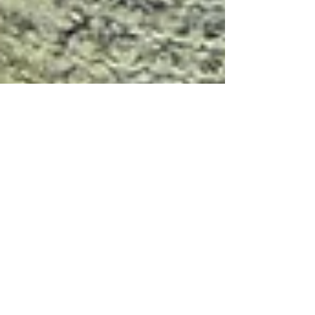
Fabrizio Leonarduzzi e la
fotografia al collodio
In questa nuova puntata abbiamo avuto il piacere di
chiacchierare con Fabrizio Leonarduzzi, fotografo di
Hone (AO) dove trova spazio il...