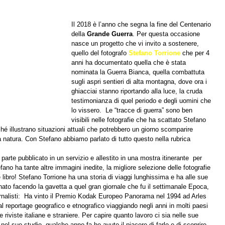
Il 2018 è l’anno che segna la fine del Centenario 
della 
Grande Guerra
. Per questa occasione 
nasce un progetto che vi invito a sostenere, 
quello del fotografo 
Stefano Torrione
 che per 4 
anni ha documentato quella che è stata 
nominata la Guerra Bianca, quella combattuta 
sugli aspri sentieri di alta montagna, dove ora i 
ghiacciai stanno riportando alla luce, la cruda 
testimonianza di quel periodo e degli uomini che 
lo vissero.  Le “tracce di guerra” sono ben 
visibili nelle fotografie che ha scattato Stefano 
é illustrano situazioni attuali che potrebbero un giorno scomparire 
a natura. Con Stefano abbiamo parlato di tutto questo nella rubrica 
parte pubblicato in un servizio e allestito in una mostra itinerante  per 
ano ha tante altre immagini inedite, la migliore selezione delle fotografie 
 libro! Stefano Torrione ha una storia di viaggi lunghissima e ha alle sue 
nato facendo la gavetta a quel gran giornale che fu il settimanale Epoca, 
giornalisti:  Ha vinto il Premio Kodak Europeo Panorama nel 1994 ad Arles 
 reportage geografico e etnografico viaggiando negli anni in molti paesi 
iviste italiane e straniere. Per capire quanto lavoro ci sia nelle sue 
el suo studio, qualche anno fa ho avuto il piacere di farlo e di scoprire 