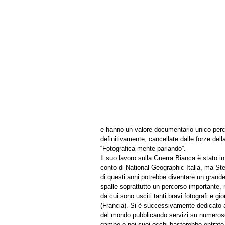
e hanno un valore documentario unico perch
definitivamente, cancellate dalle forze dell
“Fotografica-mente parlando”.
Il suo lavoro sulla Guerra Bianca è stato in 
conto di National Geographic Italia, ma Stef
di questi anni potrebbe diventare un grande
spalle soprattutto un percorso importante, 
da cui sono usciti tanti bravi fotografi e 
(Francia). Si è successivamente dedicato al
del mondo pubblicando servizi su numerose r
gambe e nei suoi occhi basterebbe entrate n