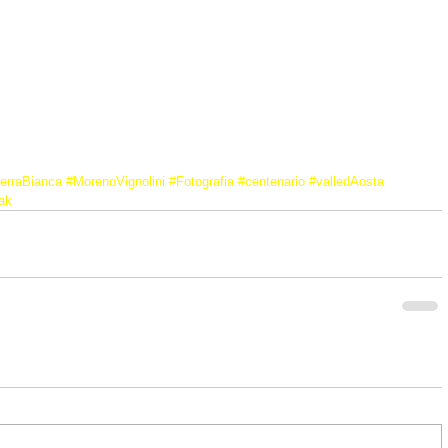
erraBianca
#MorenoVignolini
#Fotografia
#centenario
#valledAosta
ak