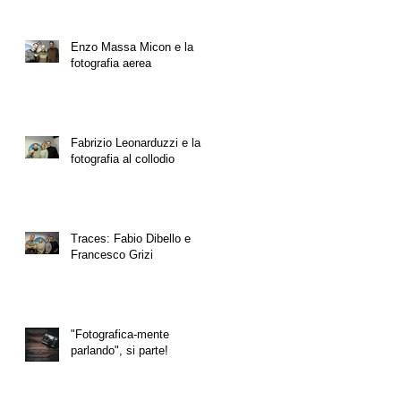
Enzo Massa Micon e la
fotografia aerea
Fabrizio Leonarduzzi e la
fotografia al collodio
Traces: Fabio Dibello e
Francesco Grizi
"Fotografica-mente
parlando", si parte!